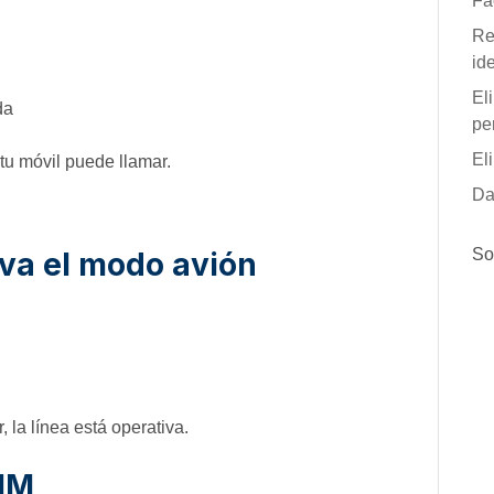
Fa
Re
id
El
da
pe
El
 tu móvil puede llamar.
Da
So
iva el modo avión
 la línea está operativa.
IM