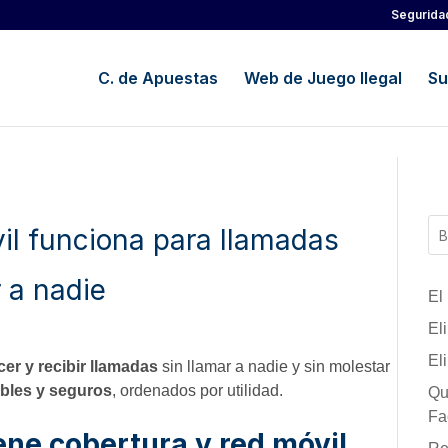
Segurida
C. de Apuestas
Web de Juego Ilegal
Su
il funciona para llamadas
r a nadie
El
El
El
er y recibir llamadas
sin llamar a nadie y sin molestar
ables y seguros
, ordenados por utilidad.
Qu
Fa
ene cobertura y red móvil