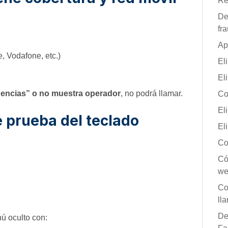
Re
De
fr
Ap
, Vodafone, etc.)
El
El
gencias” o no muestra operador
, no podrá llamar.
Co
El
e prueba del teclado
El
Co
Có
we
Co
ll
De
ú oculto con: