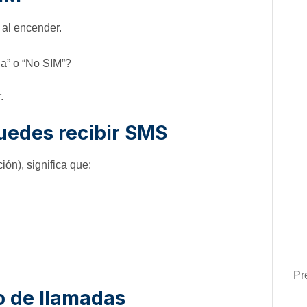
al encender.
da” o “No SIM”?
.
uedes recibir SMS
ión), significa que:
Pr
o de llamadas