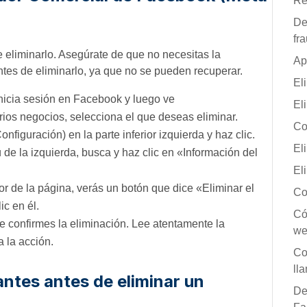
Re
De
fr
 eliminarlo. Asegúrate de que no necesitas la
Ap
ntes de eliminarlo, ya que no se pueden recuperar.
El
nicia sesión en Facebook y luego ve
El
arios negocios, selecciona el que deseas eliminar.
Co
figuración) en la parte inferior izquierda y haz clic.
El
de la izquierda, busca y haz clic en «Información del
El
ior de la página, verás un botón que dice «Eliminar el
Co
c en él.
Có
 confirmes la eliminación. Lee atentamente la
we
a la acción.
Co
ll
ntes antes de eliminar un
De