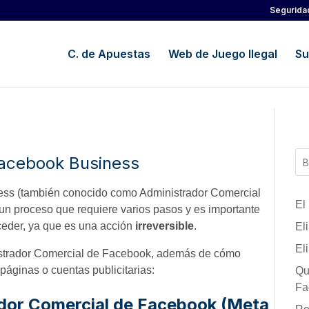
Segurida
C. de Apuestas
Web de Juego Ilegal
Su
Facebook Business
ess (también conocido como Administrador Comercial
El
un proceso que requiere varios pasos y es importante
ceder, ya que es una acción
irreversible
.
El
El
nistrador Comercial de Facebook, además de cómo
páginas o cuentas publicitarias:
Qu
Fa
rador Comercial de Facebook (Meta